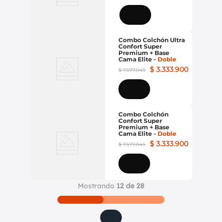
Combo Colchón Ultra
Confort Super
Premium + Base
Cama Elite
-
Doble
$
3
.
333
.
900
$
7
.
577
.
045
Combo Colchón
Confort Super
Premium + Base
Cama Elite
-
Doble
$
3
.
333
.
900
$
7
.
577
.
045
Mostrando
12 de 28