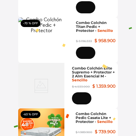
10
.
base cama colchon
Combo Colchón
-
70 %
Titan Pedic +
Protector
-
Sencillo
$
958
.
900
$
3
.
196
.
333
Combo Colchón Elite
Supremo + Protector +
2 Alm Esencial M
-
Sencillo
$
1
.
359
.
900
$
4
.
533
.
000
Combo Colchón
-
63 %
Pedic Casata Lite +
Protector
-
Sencillo
$
739
.
900
$
1
.
989
.
900