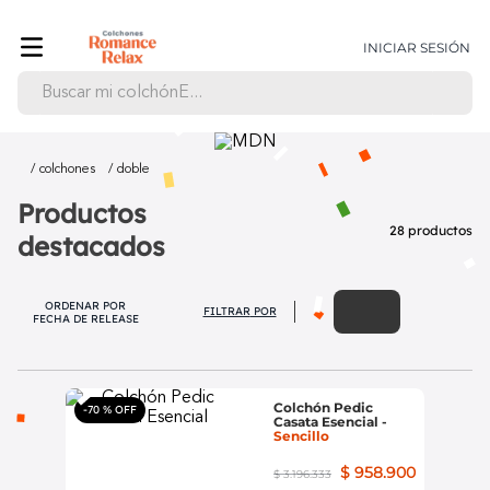
INICIAR SESIÓN
Buscar mi colchónE...
TÉRMINOS MÁS BUSCADOS
1
.
colchones
colchones
doble
Productos
2
.
colchones romance relax
28
productos
destacados
3
.
combos
4
.
base cama
ORDENAR POR
FILTRAR
FECHA DE RELEASE
5
.
colchoneta
6
.
colchon
7
.
topper
Colchón Pedic
-
70 %
Casata Esencial
-
8
.
almohadas
Sencillo
$
958
.
900
9
.
casata
$
3
.
196
.
333