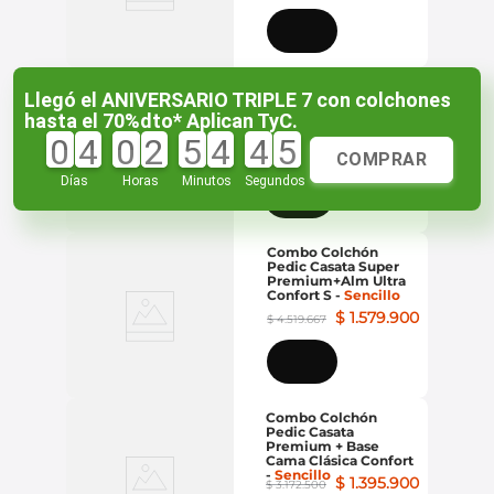
Colchón Ultra Confort
Llegó el ANIVERSARIO TRIPLE 7 con colchones
Super Premium
-
Sencillo
hasta el 70%dto* Aplican TyC.
0
4
0
2
5
4
4
5
$
1
.
583
.
900
$
3
.
947
.
700
COMPRAR
Días
Horas
Minutos
Segundos
Combo Colchón
Pedic Casata Super
Premium+Alm Ultra
Confort S
-
Sencillo
$
1
.
579
.
900
$
4
.
519
.
667
Combo Colchón
Pedic Casata
Premium + Base
Cama Clásica Confort
-
Sencillo
$
1
.
395
.
900
$
3
.
172
.
500