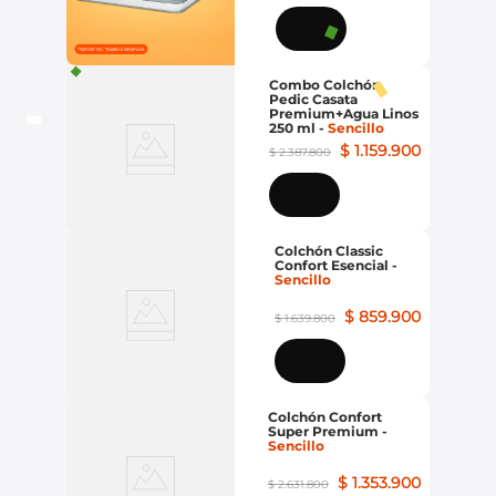
Combo Colchón
Pedic Casata
Premium+Agua Linos
250 ml
-
Sencillo
$
1
.
159
.
900
$
2
.
387
.
800
Colchón Classic
Confort Esencial
-
Sencillo
$
859
.
900
$
1
.
639
.
800
Colchón Confort
Super Premium
-
Sencillo
$
1
.
353
.
900
$
2
.
631
.
800