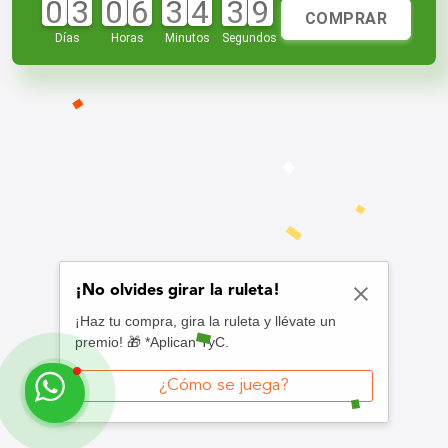
0
3
0
6
3
4
3
9
COMPRAR
Días
Horas
Minutos
Segundos
¡No olvides girar la ruleta!
¡Haz tu compra, gira la ruleta y llévate un
premio! 🎁 *Aplican TyC.
¿Cómo se juega?